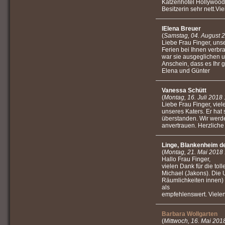
Katzenhotel Hollywood 
Besitzerin sehr nett.Vi
lElena Breuer
(
Samstag, 04. August 
Liebe Frau Finger, uns
Ferien bei Ihnen verbr
war sie ausgeglichen u
Anschein, dass es Ihr 
Elena und Günter
Vanessa Schütt
(
Montag, 16. Juli 2018
Liebe Frau Finger, viel
unseres Katers. Er hat 
überstanden. Wir werde
anvertrauen. Herzlich
Linge, Blankenheim de
(
Montag, 21. Mai 2018
Hallo Frau Finger,
vielen Dank für die to
Michael (Jakons). Die
Räumlichkeiten innen)
als
empfehlenswert. Vielen
Barbara Wollgarten
(
Mittwoch, 16. Mai 201