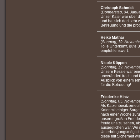
Christoph Schmidt
(
Donnerstag, 04. Janu
Unser Kater war über d
und hat sich dort sehr 
Betreuung und die pro
Heiko Mathar
(
Sonntag, 19. Novembe
Tolle Unterkunft, gute
empfehlenswert.
Nicole Köppen
(
Sonntag, 19. Novembe
Unsere Kessie war ein
unverändert frech und 
Ausblick von einem er
für die Betreuung!
Friederike Hintz
(
Sonntag, 05. Novembe
Als Katzenbesitzerneul
Kater mit einiger Sorg
nach einer Woche zurü
unserer großen Freude e
freute uns zu sehen, ab
ausgeglichen war. Wir s
Unterbringungsmöglich
diese mit Sicherheit w