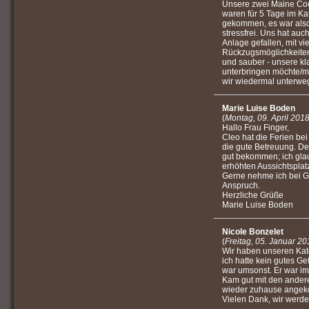
Unsere zwei Maine Co
waren für 5 Tage im Ka
gekommen, es war also
stressfrei. Uns hat au
Anlage gefallen, mit vi
Rückzugsmöglichkeiten 
und sauber - unsere kl
unterbringen möchte/mu
wir wiedermal unterweg
Marie Luise Boden
(
Montag, 09. April 201
Hallo Frau Finger,
Cleo hat die Ferien be
die gute Betreuung. Der
gut bekommen; ich glau
erhöhten Aussichtspla
Gerne nehme ich bei Ge
Anspruch.
Herzliche Grüße
Marie Luise Boden
Nicole Bonzelet
(
Freitag, 05. Januar 2
Wir haben unseren Ka
ich hatte kein gutes G
war umsonst. Er war im
Kam gut mit den andere
wieder zuhause ange
Vielen Dank, wir werd