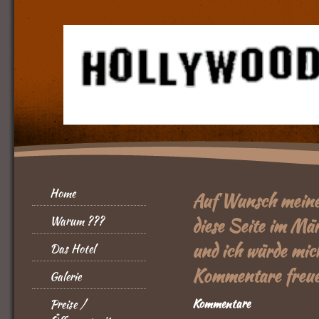
Home
Auf Wunsch meine
Warum ???
diese Seite im Mä
und ich würde mich
Das Hotel
Kommentare freue
Galerie
Kommentare
Preise /