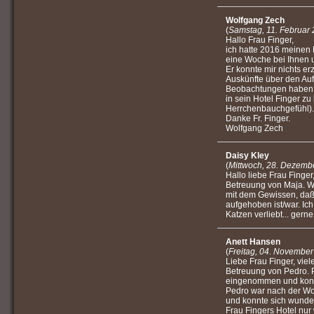
Wolfgang Zech
(
Samstag, 11. Februar
Hallo Frau Finger,
ich hatte 2016 meinen
eine Woche bei Ihnen 
Er konnte mir nichts er
Auskünfte über den Auf
Beobachtungen haben m
in sein Hotel Finger z
Herrchenbauchgefühl).
Danke Fr. Finger.
Wolfgang Zech
Daisy Kley
(
Mittwoch, 28. Dezemb
Hallo liebe Frau Finger,
Betreuung von Maja. Wi
mit dem Gewissen, daß
aufgehoben ist/war. Ich
Katzen verliebt... gerne
Anett Hansen
(
Freitag, 04. Novembe
Liebe Frau Finger, viel
Betreuung von Pedro. 
eingenommen und konnt
Pedro war nach der Wo
und konnte sich wunder
Frau Fingers Hotel nur