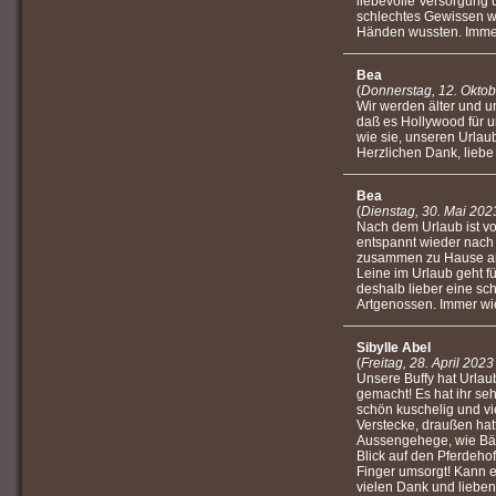
liebevolle Versorgung 
schlechtes Gewissen we
Händen wussten. Imme
Bea
(
Donnerstag, 12. Okto
Wir werden älter und u
daß es Hollywood für u
wie sie, unseren Urlau
Herzlichen Dank, liebe
Bea
(
Dienstag, 30. Mai 202
Nach dem Urlaub ist v
entspannt wieder nach H
zusammen zu Hause am
Leine im Urlaub geht fü
deshalb lieber eine sc
Artgenossen. Immer wi
Sibylle Abel
(
Freitag, 28. April 202
Unsere Buffy hat Urla
gemacht! Es hat ihr seh
schön kuschelig und vi
Verstecke, draußen ha
Aussengehege, wie Bäu
Blick auf den Pferdehof
Finger umsorgt! Kann 
vielen Dank und lieben