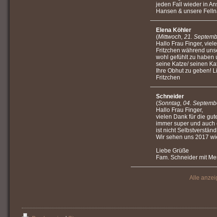
jeden Fall wieder in 
Hansen & unsere Fell
Elena Köhler
(
Mittwoch, 21. Septem
Hallo Frau Finger, viel
Fritzchen während unse
wohl gefühlt zu haben
seine Katze/ seinen Kat
Ihre Obhut zu geben! 
Fritzchen
Schneider
(
Sonntag, 04. Septemb
Hallo Frau Finger,
vielen Dank für die gu
immer super und auch d
ist nicht Selbstverständ
Wir sehen uns 2017 wi
Liebe Grüße
Fam. Schneider mit Mer
Alle anzei