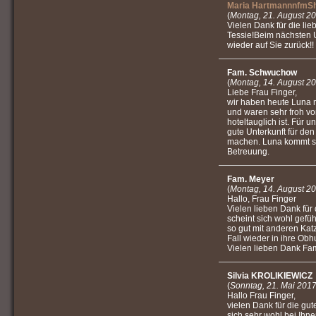
Maria HartmannnfmS
(
Montag, 21. August 2
Vielen Dank für die li
Tessie!Beim nächsten 
wieder auf Sie zurück!!
Fam. Schwuchow
(
Montag, 14. August 2
Liebe Frau Finger,
wir haben heute Luna 
und waren sehr froh vo
hoteltauglich ist. Für u
gute Unterkunft für de
machen. Luna kommt si
Betreuung.
Fam. Meyer
(
Montag, 14. August 2
Hallo, Frau Finger
Vielen lieben Dank für 
scheint sich wohl gefüh
so gut mit anderen Kat
Fall wieder in ihre Obh
Vielen lieben Dank Fa
Silvia KROLIKIEWICZ
(
Sonntag, 21. Mai 201
Hallo Frau Finger,
vielen Dank für die gu
sich sehr wohl bei Ihn