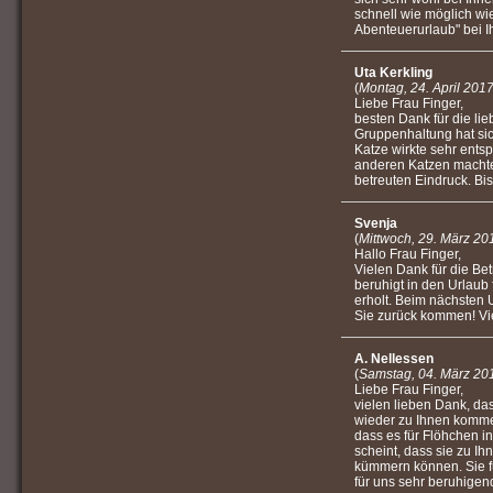
schnell wie möglich wi
Abenteuerurlaub" bei I
Uta Kerkling
(
Montag, 24. April 201
Liebe Frau Finger,
besten Dank für die li
Gruppenhaltung hat sic
Katze wirkte sehr ents
anderen Katzen machten
betreuten Eindruck. Bi
Svenja
(
Mittwoch, 29. März 20
Hallo Frau Finger,
Vielen Dank für die Be
beruhigt in den Urlaub
erholt. Beim nächsten U
Sie zurück kommen! Vi
A. Nellessen
(
Samstag, 04. März 20
Liebe Frau Finger,
vielen lieben Dank, da
wieder zu Ihnen kommen
dass es für Flöhchen i
scheint, dass sie zu I
kümmern können. Sie fü
für uns sehr beruhigen