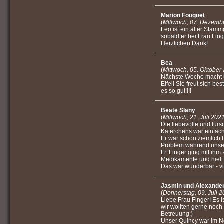
Marion Fouquet
(
Mittwoch, 07. Dezemb
Leo ist ein alter Stam
sobald er bei Frau Fin
Herzlichen Dank!
Bea
(
Mittwoch, 05. Oktober
Nächste Woche macht u
Eifel! Sie freut sich be
es so gut!!!!
Beate Slany
(
Mittwoch, 21. Juli 202
Die liebevolle und für
Katerchens war einfac
Er war schon ziemlich 
Problem während unse
Fr. Finger ging mit ihm
Medikamente und hielt
Das war wunderbar - vie
Jasmin und Alexander
(
Donnerstag, 09. Juli 
Liebe Frau Finger! Es i
wir wollten gerne noch
Betreuung:)
Unser Quincy war im No