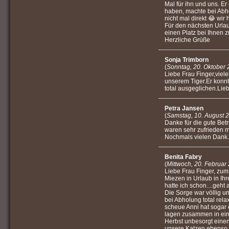
Mal für ihn und uns. Er
haben, machte bei Abh
nicht mal direkt 😂 wir 
Für den nächsten Urla
einen Platz bei Ihnen
Herzliche Grüße
Sonja Trimborn
(
Sonntag, 20. Oktober 
Liebe Frau Finger,viel
unserem Tiger.Er konnt
total ausgeglichen.Lie
Petra Jansen
(
Samstag, 10. August 
Danke für die gute Bet
waren sehr zufrieden mi
Nochmals vielen Dank.
Benita Fabry
(
Mittwoch, 20. Februar
Liebe Frau Finger, zu
Miezen in Urlaub in Ih
hatte ich schon....geht 
Die Sorge war völlig 
bei Abholung total rela
scheue Anni hat sogar 
lagen zusammen in ein
Herbst unbesorgt eine
unsere Katzen ebenso.