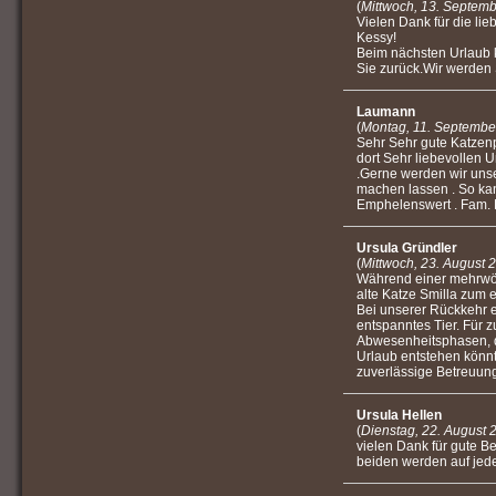
(
Mittwoch, 13. Septem
Vielen Dank für die li
Kessy!
Beim nächsten Urlaub 
Sie zurück.Wir werden 
Laumann
(
Montag, 11. Septembe
Sehr Sehr gute Katzen
dort Sehr liebevollen 
.Gerne werden wir unse
machen lassen . So ka
Emphelenswert . Fam.
Ursula Gründler
(
Mittwoch, 23. August 
Während einer mehrwö
alte Katze Smilla zum 
Bei unserer Rückkehr e
entspanntes Tier. Für z
Abwesenheitsphasen, di
Urlaub entstehen könnte
zuverlässige Betreuung 
Ursula Hellen
(
Dienstag, 22. August 
vielen Dank für gute B
beiden werden auf jed