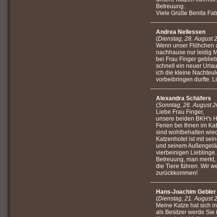
Betreuung.
Viele Grüße Benita Fab
Andrea Nellessen
(
Dienstag, 28. August 
Wenn unser Flöhchen a
nachhause nur leidig 
bei Frau Finger gebli
schnell ein neuer Urla
ich die kleine Nachteule
vorbeibringen durfte. L
Alexandra Schäfers
(
Sonntag, 26. August 
Liebe Frau Finger,
unsere beiden BKH's Ha
Ferien bei Ihnen im Ka
sind wohlbehalten wi
Katzenhotel ist mit se
und seinem Außengeländ
vierbeinigen Lieblinge.
Betreuung, man merkt, d
die Tiere führen. Wir w
zurückkommen!
Hans-Joachim Gebler
(
Dienstag, 21. August 
Meine Katze hat sich in
als Besitzer werde Sie