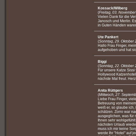
Kossack/Wilberg
(
Freitag, 03. Novembe
Vielen Dank für die Ve
Janosch und Merlin. Es
in Guten Händen ware
Ute Pankert
(
Sonntag, 29. Oktober 
Hallo Frau Finger, mei
aufgehoben und hat si
Biggi
(
Sonntag, 22. Oktober 
Für unsere Katze Sissi
Hollywood Katzenhotel,
nächste Mal freut. Herz
Anita Rüttgers
(
Mittwoch, 27. Septem
Liebe Frau Finger, viel
Betreuung von meinem K
weiß er, so glaube ich
schätzen. Zorro war na
ausgeglichen, was für m
Ihnen sehr wohlgefühlt 
nächsten Urlaub wieder
muss ich mir keine So
werde Ihr "Hotel" auf j