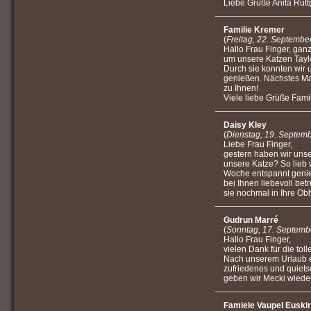
Liebe Grüße Anita Rütt
Familie Kremer
(
Freitag, 22. Septembe
Hallo Frau Finger, ganz
um unsere Katzen Tayl
Durch sie konnten wir 
genießen. Nächstes Mal
zu Ihnen!
Viele liebe Grüße Fami
Daisy Kley
(
Dienstag, 19. Septem
Liebe Frau Finger,
gestern haben wir unse
unsere Katze? So lieb w
Woche entspannt geni
bei Ihnen liebevoll be
sie nochmal in Ihre Ob
Gudrun Marré
(
Sonntag, 17. Septemb
Hallo Frau Finger,
vielen Dank für die tol
Nach unserem Urlaub er
zufriedenes und quiets
geben wir Mecki wieder 
Famiele Vaupel Euski