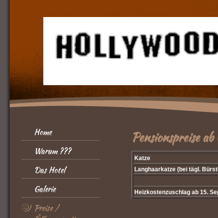
Home
Pensionspreise ab
Warum ???
Katze
Das Hotel
Langhaarkatze (bei tägl. Bürst
Galerie
Heizkostenzuschlag ab 15. S
Preise /